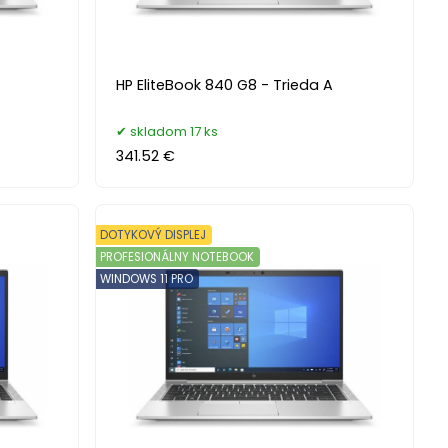
HP EliteBook 840 G8 - Trieda A
skladom 17 ks
341.52 €
DOTYKOVÝ DISPLEJ
PROFESIONÁLNY NOTEBOOK
WINDOWS 11 PRO