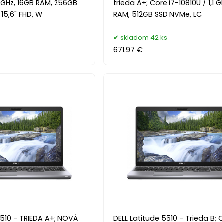
 GHz, 16GB RAM, 256GB
trieda A+; Core i7-10810U / 1,1 
15,6" FHD, W
RAM, 512GB SSD NVMe, LC
skladom 42 ks
671.97 €
5510 - TRIEDA A+; NOVÁ
DELL Latitude 5510 - Trieda B; 