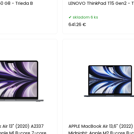
50 G8 - Trieda B
LENOVO ThinkPad T15 Gen2 - T
skladom 6 ks
641.26 €
Air 13" (2020) A2337
APPLE MacBook Air 13,6" (2022)
pple M1 8-core 7-core
Midnight; Apple M2 8-core 8-