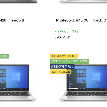
7420 - Trieda B
HP EliteBook 840 G8 - Trieda A
skladom 5 ks
396.55 €
EBOOK
DOTYKOVÝ DISPLEJ
PROFESIONÁLNY NOTEBOOK
WINDOWS 11 PRO
DOBRÝ VÝKON