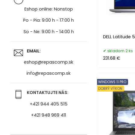
Eshop online: Nonstop
Po - Pia: 9:00 h - 17:00 h
So - Ne: 9:00 h - 14:00 h
DELL Latitude 
EMAIL:
skladom 2 ks
231.68 €
eshop@repascomp.sk
info@repascomp.sk
WINDOWS 11 PRO
DOBRÝ VÝKON
KONTAKTUJTE NÁS:
+421 944 405 515
+421 948 969 411