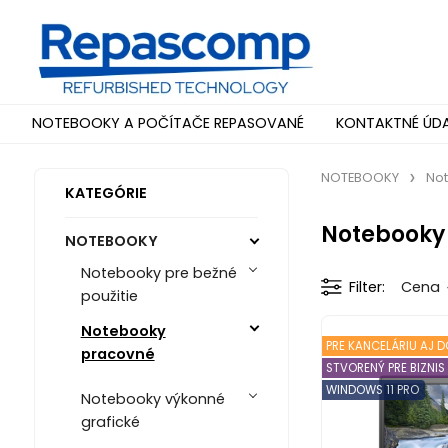
NOTEBOOKY A POČÍTAČE REPASOVANÉ
KONTAKTNÉ ÚD
NOTEBOOKY
No
KATEGÓRIE
Notebooky
NOTEBOOKY
Notebooky pre bežné
Filter
Cena
použitie
Notebooky
PRE KANCELÁRIU AJ
pracovné
STVORENÝ PRE BIZNIS
WINDOWS 11 PRO
Notebooky výkonné
grafické