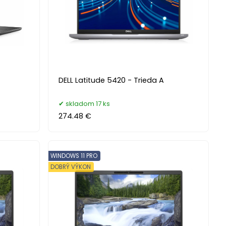
DELL Latitude 5420 - Trieda A
skladom 17 ks
274.48 €
WINDOWS 11 PRO
DOBRÝ VÝKON