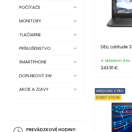
POČÍTAČE
MONITORY
TLAČIARNE
DELL Latitude 3
PRÍSLUŠENSTVO
skladom 4 ks
SMARTPHONE
243.91 €
DOPLNKOVÝ SW
AKCIE A ZĽAVY
WINDOWS 11 PRO
DOBRÝ VÝKON
PREVÁDZKOVÉ HODINY: