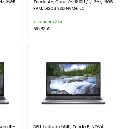
GHz, 16GB
Trieda A+; Core i7-10810U / 1,1 GHz, 16GB
RAM, 512GB SSD NVMe, LC
skladom 2 ks
610.83 €
Core i5-
DELL Latitude 5510, Trieda B; NOVÁ