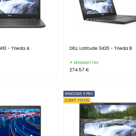
410 - Trieda A
DELL Latitude 3420 - Trieda B
skladom 1 ks
274.57 €
WINDOWS 11 PRO
DOBRÝ VÝKON