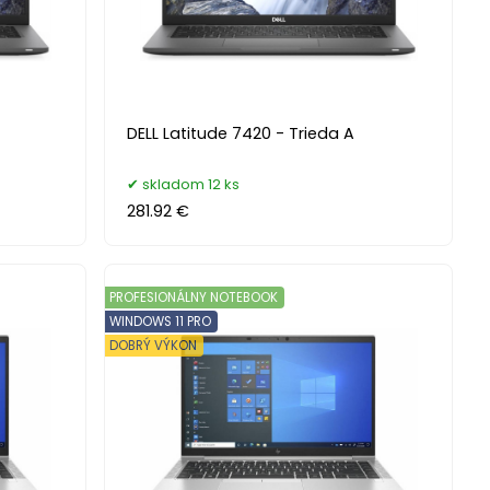
DELL Latitude 7420 - Trieda A
skladom 12 ks
281.92 €
PROFESIONÁLNY NOTEBOOK
WINDOWS 11 PRO
DOBRÝ VÝKON