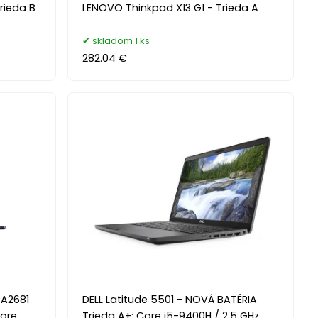
rieda B
LENOVO Thinkpad X13 G1 - Trieda A
skladom 1 ks
282.04 €
 A2681
DELL Latitude 5501 - NOVÁ BATÉRIA
core
Trieda A+; Core i5-9400H / 2,5 GHz,