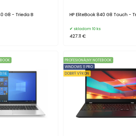
40 G8 - Trieda B
HP EliteBook 840 G8 Touch - T
skladom 10 ks
427.11 €
EBOOK
PROFESIONÁLNY NOTEBOOK
WINDOWS 11 PRO
ITIE
DOBRÝ VÝKON