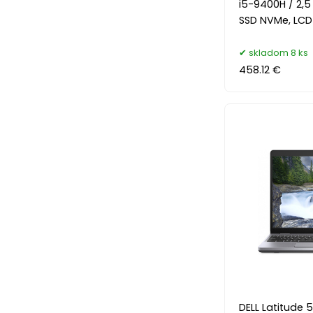
i5-9400H / 2,5
SSD NVMe, LCD 
skladom 8 ks
458.12 €
DELL Latitude 