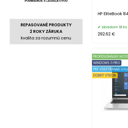
HP EliteBook 8
REPASOVANÉ PRODUKTY
skladom 18 ks
2 ROKY ZÁRUKA
292.62 €
kvalita za rozumnú cenu
PROFESIONÁLNY NOT
WINDOWS 11 PRO
PRE VŠESTRANNÉ VYUŽ
DOBRÝ VÝKON