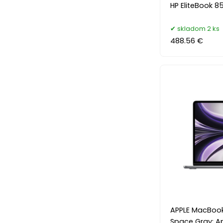
HP EliteBook 8
skladom 2 ks
488.56 €
APPLE MacBook 
Space Gray; A