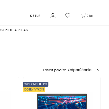
0
ks
€ / EUR
STREDIE A REPAS
Triediť podľa:
WINDOWS 11 PRO
DOBRÝ VÝKON