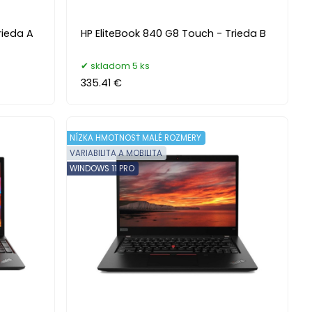
rieda A
HP EliteBook 840 G8 Touch - Trieda B
skladom 5 ks
335.41 €
NÍZKA HMOTNOSŤ MALÉ ROZMERY
VARIABILITA A MOBILITA
WINDOWS 11 PRO