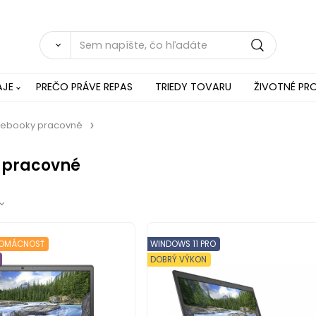
AJE
PREČO PRÁVE REPAS
TRIEDY TOVARU
ŽIVOTNÉ PRO
tebooky pracovné
 pracovné
 DOMÁCNOSŤ
WINDOWS 11 PRO
DOBRÝ VÝKON