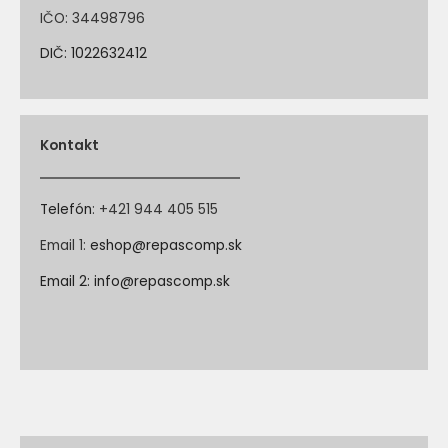
IČO: 34498796
DIČ: 1022632412
Kontakt
Telefón
:
+421 944 405 515
Email 1:
eshop@repascomp.sk
Email 2:
info@repascomp.sk