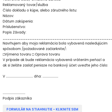
Reklamovaný tovar/služba
Číslo dokladu o kúpe, alebo záručného listu:
Názov:
Dátum zakúpenia:
Príslušenstvo:
Popis Závady:
________________________________________________
Navrhujem aby moja reklamácia bola vybavená nasledujúcim
spôsobom /požadované začiarknite/:
□Výmena tovaru □ Oprava tovaru
V prípade ak bude reklamácia vybavená vrátením peňazí a
ak si želáte zaslať peniaze na bankový účet uveďte jeho číslo:
V .................................... dňa: …………………
..............................
Podpis zákazníka
FORMULÁR NA STIAHNUTIE - KLIKNITE SEM