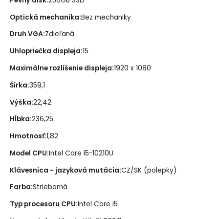
Pevný disk
:
256GB SSD
Optická mechanika
:
Bez mechaniky
Druh VGA
:
Zdieľaná
Uhlopriečka displeja
:
15
Maximálne rozlíšenie displeja
:
1920 x 1080
Šírka
:
359,1
Výška
:
22,42
Hĺbka
:
236,25
Hmotnosť
:
1,82
Model CPU
:
Intel Core i5-10210U
Klávesnica - jazyková mutácia
:
CZ/SK (polepky)
Farba
:
Strieborná
Typ procesoru CPU
:
Intel Core i5