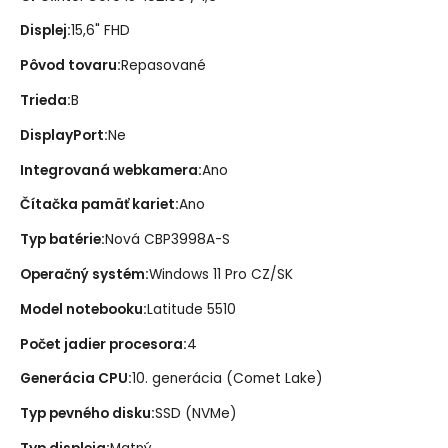
Displej
:
15,6" FHD
Pôvod tovaru
:
Repasované
Trieda
:
B
DisplayPort
:
Ne
Integrovaná webkamera
:
Ano
Čítačka pamäť kariet
:
Ano
Typ batérie
:
Nová CBP3998A-S
Operačný systém
:
Windows 11 Pro CZ/SK
Model notebooku
:
Latitude 5510
Počet jadier procesora
:
4
Generácia CPU
:
10. generácia (Comet Lake)
Typ pevného disku
:
SSD (NVMe)