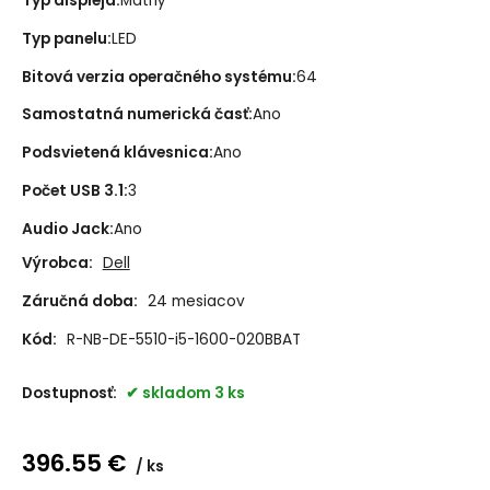
Typ displeja
:
Matný
Typ panelu
:
LED
Bitová verzia operačného systému
:
64
Samostatná numerická časť
:
Ano
Podsvietená klávesnica
:
Ano
Počet USB 3.1
:
3
Audio Jack
:
Ano
Výrobca:
Dell
Záručná doba:
24 mesiacov
Kód:
R-NB-DE-5510-i5-1600-020BBAT
Dostupnosť:
skladom 3 ks
396.55
€
ks