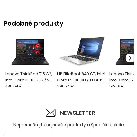
Podobné produkty
Lenovo ThinkPad T15 G2;
HP EliteBook 840 G7; Intel
Lenovo ThinkP
Intel Core i5-1135G7 / 2,4
Core i7-10810U / 1,1 GHz,
Intel Core i5-1
GHz, 8GB RAM, 256GB
488.64 €
32GB RAM, 512GB SSD
396.74 €
GHz, 8GB RAM
519.01 €
SSD, 15,6" FHD, Wi-Fi, BT,
(NVMe), 14" FHD LED, Wi-
SSD, 15,6" FHD
We
Fi
Fi,
NEWSLETTER
Nepremeškajte najnovšie produkty a špeciálne akcie