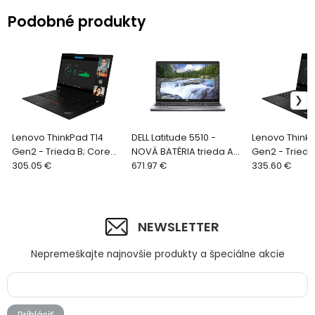
Podobné produkty
Lenovo ThinkPad T14
DELL Latitude 5510 -
Lenovo ThinkP
Gen2 - Trieda B; Core
NOVÁ BATÉRIA trieda A+;
Gen2 - Trieda
i5-1145G7 / 2,6 GHz, 16GB
305.05 €
Core i7-10810U / 1,1 GHz,
671.97 €
i5-1145G7 / 2,
335.60 €
RAM, 256GB SSD, 14" FHD,
16GB RAM, 512GB SSD
RAM, 512GB SSD
Wi-Fi,
NVMe, LC
Wi-Fi,
NEWSLETTER
Nepremeškajte najnovšie produkty a špeciálne akcie