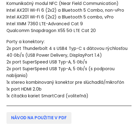
Komunikačný modul NFC (Near Field Communication)
Intel AX201 Wi-Fi 6 (2x2) a Bluetooth 5 Combo, non-vPro
Intel AX201 Wi-Fi 6 (2x2) a Bluetooth 5 combo, vPro
Intel XMM 7360 LTE-Advanced Cat 9
Qualcomm Snapdragon X55 5G LTE Cat 20
Porty a konektory:
2x port Thunderbolt 4 s USB4 Typ-C s dátovou rýchlosťou
40 Gb/s (USB Power Delivery, DisplayPort 1.4)
2x port SuperSpeed ​​​​USB Typ-A, 5 Gb/s
2x port SuperSpeed ​​​​USB Typ-A, 5 Gb/s (s podporou
nabíjania)
1x stereo kombinovaný konektor pre slúchadlá/mikrofón
1x port HDMI 2.0b
1x čítačka kariet SmartCard (voliteľná)
NÁVOD NA POUŽITIE V PDF