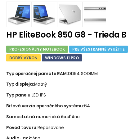
HP EliteBook 850 G8 - Trieda B
PROFESIONÁLNY NOTEBOOK
PRE VŠESTRANNÉ VYUŽITIE
DOBRÝ VÝKON
WINDOWS 11 PRO
Typ operačnej pamäte RAM
:
DDR4 SODIMM
Typ displeja
:
Matný
Typ panelu
:
LED IPS
Bitová verzia operačného systému
:
64
Samostatná numerická časť
:
Ano
Pôvod tovaru
:
Repasované
Audio Jack
:
Ano