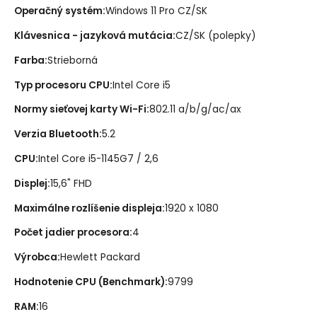
Operačný systém
:
Windows 11 Pro CZ/SK
Klávesnica - jazyková mutácia
:
CZ/SK (polepky)
Farba
:
Strieborná
Typ procesoru CPU
:
Intel Core i5
Normy sieťovej karty Wi-Fi
:
802.11 a/b/g/ac/ax
Verzia Bluetooth
:
5.2
CPU
:
Intel Core i5-1145G7 / 2,6
Displej
:
15,6" FHD
Maximálne rozlíšenie displeja
:
1920 x 1080
Počet jadier procesora
:
4
Výrobca
:
Hewlett Packard
Hodnotenie CPU (Benchmark)
:
9799
RAM
:
16