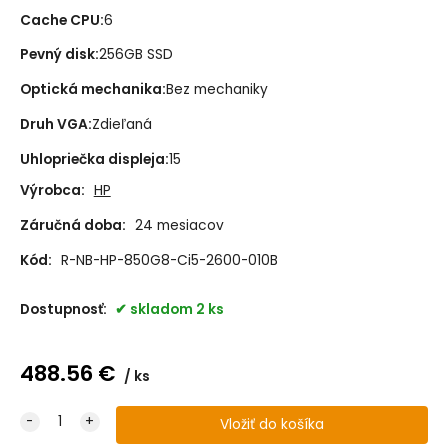
Cache CPU
:
6
Pevný disk
:
256GB SSD
Optická mechanika
:
Bez mechaniky
Druh VGA
:
Zdieľaná
Uhlopriečka displeja
:
15
Výrobca:
HP
Záručná doba:
24 mesiacov
Kód:
R-NB-HP-850G8-Ci5-2600-010B
Dostupnosť:
skladom 2 ks
488.56
€
ks