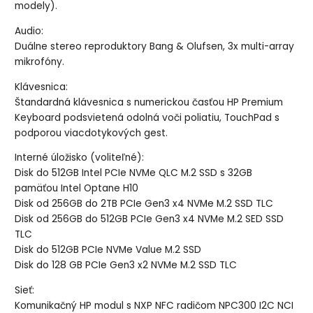
modely).
Audio:
Duálne stereo reproduktory Bang & Olufsen, 3x multi-array
mikrofóny.
Klávesnica:
Štandardná klávesnica s numerickou časťou HP Premium
Keyboard podsvietená odolná voči poliatiu, TouchPad s
podporou viacdotykových gest.
Interné úložisko (voliteľné):
Disk do 512GB Intel PCIe NVMe QLC M.2 SSD s 32GB
pamäťou Intel Optane H10
Disk od 256GB do 2TB PCIe Gen3 x4 NVMe M.2 SSD TLC
Disk od 256GB do 512GB PCIe Gen3 x4 NVMe M.2 SED SSD
TLC
Disk do 512GB PCIe NVMe Value M.2 SSD
Disk do 128 GB PCIe Gen3 x2 NVMe M.2 SSD TLC
Sieť:
Komunikačný HP modul s NXP NFC radičom NPC300 I2C NCI