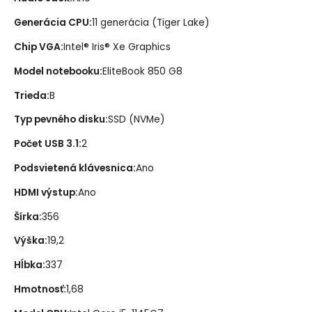
Generácia CPU
:
11 generácia (Tiger Lake)
Chip VGA
:
Intel® Iris® Xe Graphics
Model notebooku
:
EliteBook 850 G8
Trieda
:
B
Typ pevného disku
:
SSD (NVMe)
Počet USB 3.1
:
2
Podsvietená klávesnica
:
Ano
HDMI výstup
:
Ano
Šírka
:
356
Výška
:
19,2
Hĺbka
:
337
Hmotnosť
:
1,68