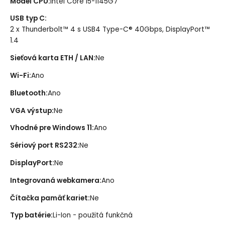
Model CPU
:
Intel Core i5-1145G7
USB typ C
:
2 x Thunderbolt™ 4 s USB4 Type-C® 40Gbps, DisplayPort™
1.4
Sieťová karta ETH / LAN
:
Ne
Wi-Fi
:
Ano
Bluetooth
:
Ano
VGA výstup
:
Ne
Vhodné pre Windows 11
:
Ano
Sériový port RS232
:
Ne
DisplayPort
:
Ne
Integrovaná webkamera
:
Ano
Čítačka pamäť kariet
:
Ne
Typ batérie
:
Li-Ion - použitá funkčná