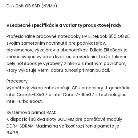
Disk 256 GB
SSD (NVMe)
Všeobecné špecifikácie a varianty produktovej rady:
Profesionálne pracovné notebooky HP EliteBook 850 G8 sú
svojím zameraním navrhnuté pre podnikateľov,
biznismenov, vývojárov a obchodníkov. Edícia EliteBook je
známa svojou vysokou kvalitou prevedenia, takže takmer
celý notebook je vyrobený z hliníka s matným povrchom,
ktorý vykazuje veľmi dobrú tuhosť pri manipulácii.
Procesory:
Výpočtový výkon zabezpečujú CPU procesory 11. generácie
Intel Core i5-1135G7 a Intel Core i7-1165G7 s technológiou
Intel Turbo Boost.
Systémová pamäť RAM:
K dispozícií sú dva sloty SODIMM pre pamäťové moduly
DDR4 SDRAM. Maximálna veľkosť rozšírenia pamäte je
64GB.