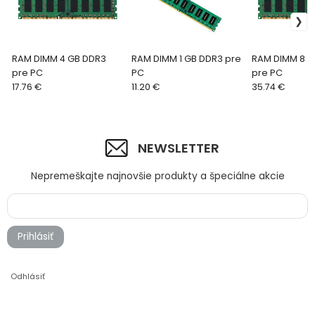
RAM DIMM 4 GB DDR3
RAM DIMM 1 GB DDR3 pre
RAM DIMM 8 G
pre PC
PC
pre PC
17.76 €
11.20 €
35.74 €
NEWSLETTER
Nepremeškajte najnovšie produkty a špeciálne akcie
Prihlásiť
Odhlásiť