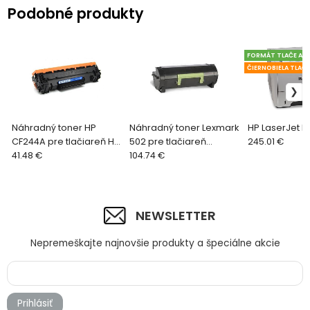
Podobné produkty
FORMÁT TLAČE A4
ČIERNOBIELA TLAČ
Náhradný toner HP
Náhradný toner Lexmark
HP LaserJet 
CF244A pre tlačiareň HP
502 pre tlačiareň
245.01 €
LaserJet Pro M15a
41.48 €
Lexmark
104.74 €
MS312/MS415/MS610
D/DN
NEWSLETTER
Nepremeškajte najnovšie produkty a špeciálne akcie
Prihlásiť