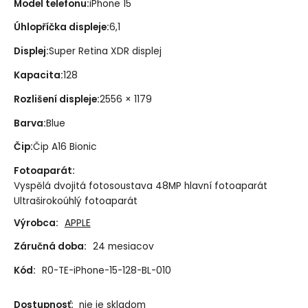
Model telefonu
:
iPhone 15
Úhlopříčka displeje
:
6,1
Displej
:
Super Retina XDR displej
Kapacita
:
128
Rozlišení displeje
:
2556 × 1179
Barva
:
Blue
Čip
:
Čip A16 Bionic
Fotoaparát
:
Vyspělá dvojitá fotosoustava 48MP hlavní fotoaparát
Ultraširokoúhlý fotoaparát
Výrobca:
APPLE
Záručná doba:
24 mesiacov
Kód:
R0-TE-iPhone-15-128-BL-010
Dostupnosť:
nie je skladom