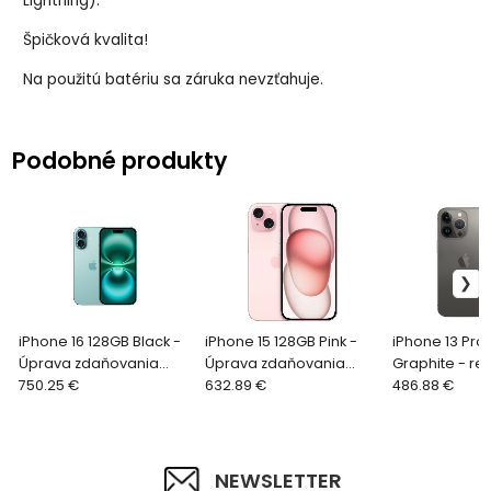
Lightning).
Špičková kvalita!
Na použitú batériu sa záruka nevzťahuje.
Podobné produkty
iPhone 16 128GB Black -
iPhone 15 128GB Pink -
iPhone 13 Pro
Úprava zdaňovania
Úprava zdaňovania
Graphite - re
prirážky - použitý tovar.
750.25 €
prirážky – použitý tovar
632.89 €
486.88 €
NEWSLETTER