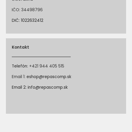
IČO: 34498796
DIČ: 1022632412
Kontakt
Telefón
:
+421 944 405 515
Email 1:
eshop@repascomp.sk
Email 2:
info@repascomp.sk