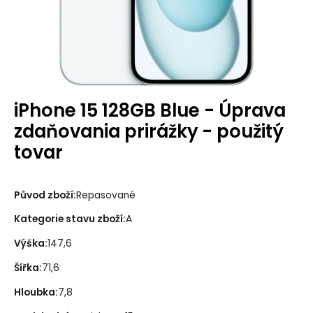
iPhone 15 128GB Blue - Úprava
zdaňovania prirážky - použitý
tovar
Původ zboží
:
Repasované
Kategorie stavu zboží
:
A
Výška
:
147,6
Šířka
:
71,6
Hloubka
:
7,8