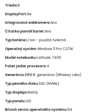
Trieda
:
B
DisplayPort
:
Ne
Integrovaná webkamera
:
Ano
Čítačka pamäť kariet
:
Ano
Typ batérie
:
Li-Ion - použitá funkčná
Operačný systém
:
Windows 11 Pro CZ/SK
Model notebooku
:
Latitude 7400
Počet jadier procesora
:
4
Generácia CPU
:
8. generácia (Whiskey Lake)
Typ pevného disku
:
SSD (NVMe)
Typ displeja
:
Matný
Typ panelu
:
LED
Bitová verzia operačného systému
:
64