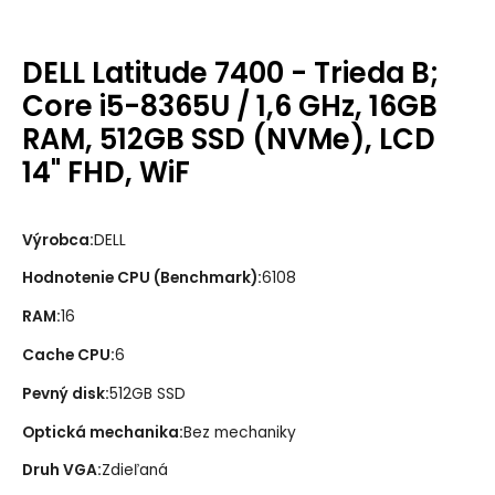
DELL Latitude 7400 - Trieda B;
Core i5-8365U / 1,6 GHz, 16GB
RAM, 512GB SSD (NVMe), LCD
14" FHD, WiF
Výrobca
:
DELL
Hodnotenie CPU (Benchmark)
:
6108
RAM
:
16
Cache CPU
:
6
Pevný disk
:
512GB SSD
Optická mechanika
:
Bez mechaniky
Druh VGA
:
Zdieľaná