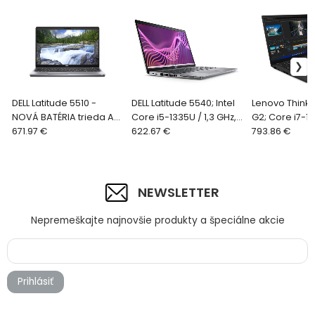
DELL Latitude 5510 -
DELL Latitude 5540; Intel
Lenovo ThinkP
NOVÁ BATÉRIA trieda A+;
Core i5-1335U / 1,3 GHz,
G2; Core i7-11
Core i7-10810U / 1,1 GHz,
671.97 €
16GB RAM, 512GB SSD,
622.67 €
GHz, 16GB RAM
793.86 €
16GB RAM, 512GB SSD
LCD 15,6" FHD, WiFi, BT,
SSD, 14" FHD, 
NVMe, LC
Web
Quadro T500
NEWSLETTER
Nepremeškajte najnovšie produkty a špeciálne akcie
Prihlásiť