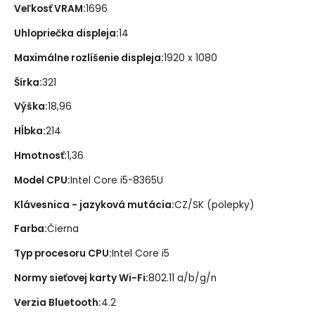
Veľkosť VRAM
:
1696
Uhlopriečka displeja
:
14
Maximálne rozlíšenie displeja
:
1920 x 1080
Šírka
:
321
Výška
:
18,96
Hĺbka
:
214
Hmotnosť
:
1,36
Model CPU
:
Intel Core i5-8365U
Klávesnica - jazyková mutácia
:
CZ/SK (polepky)
Farba
:
Čierna
Typ procesoru CPU
:
Intel Core i5
Normy sieťovej karty Wi-Fi
:
802.11 a/b/g/n
Verzia Bluetooth
:
4.2