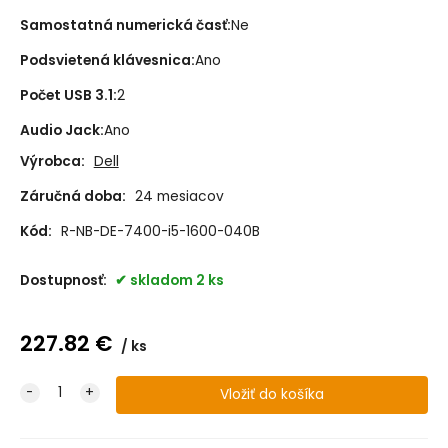
Samostatná numerická časť
:
Ne
Podsvietená klávesnica
:
Ano
Počet USB 3.1
:
2
Audio Jack
:
Ano
Výrobca:
Dell
Záručná doba:
24 mesiacov
Kód:
R-NB-DE-7400-i5-1600-040B
Dostupnosť:
skladom 2 ks
227.82
€
ks