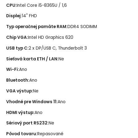
CPU
:
Intel Core i5-8365U / 1,6
Displej
:
14" FHD
Typ operačnej pamäte RAM
:
DDR4 SODIMM
Chip VGA
:
Intel HD Graphics 620
USB typ C
:
2 x DP/USB C, Thunderbolt 3
Sieťová karta ETH / LAN
:
Ne
Wi-Fi
:
Ano
Bluetooth
:
Ano
VGA výstup
:
Ne
Vhodné pre Windows 11
:
Ano
HDMI výstup
:
Ano
Sériový port RS232
:
Ne
Pôvod tovaru
:
Repasované