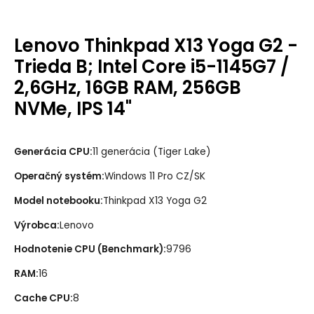
Lenovo Thinkpad X13 Yoga G2 -
Trieda B; Intel Core i5-1145G7 /
2,6GHz, 16GB RAM, 256GB
NVMe, IPS 14"
Generácia CPU
:
11 generácia (Tiger Lake)
Operačný systém
:
Windows 11 Pro CZ/SK
Model notebooku
:
Thinkpad X13 Yoga G2
Výrobca
:
Lenovo
Hodnotenie CPU (Benchmark)
:
9796
RAM
:
16
Cache CPU
:
8