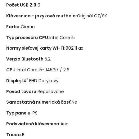
Počet USB 2.0
:
0
Klávesnica - jazyková mutácia
:
Originál CZ/SK
Farba
:
Čierna
Typ procesoru CPU
:
Intel Core i5
Normy sieťovej karty Wi-Fi
:
802.11 ax
Verzia Bluetooth
:
5.2
CPU
:
Intel Core i5-1145G7 / 2,6
Displej
:
14" FHD Dotykový
Pôvod tovaru
:
Repasované
Samostatná numerická časť
:
Ne
Typ panelu
:
IPS
Podsvietená klávesnica
:
Ano
Trieda
:
B