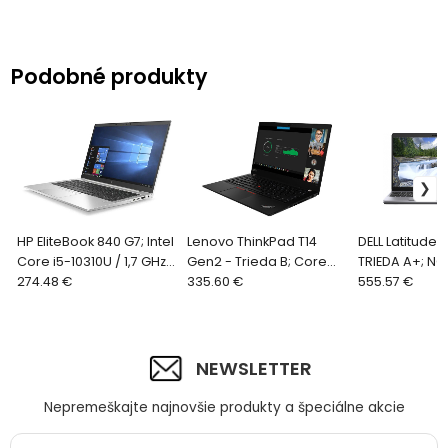
Podobné produkty
HP EliteBook 840 G7; Intel
Lenovo ThinkPad T14
DELL Latitude 5
Core i5-10310U / 1,7 GHz,
Gen2 - Trieda B; Core
TRIEDA A+; N
8GB RAM, 256GB SSD
274.48 €
i5-1145G7 / 2,6 GHz, 16GB
335.60 €
BATÉRIA; Core
555.57 €
(NVMe), 14" FHD LED, Wi-
RAM, 512GB SSD, 14" FHD,
/ 1,6 GHz, 16G
Fi,
Wi-Fi,
512GB SSD NVM
NEWSLETTER
Nepremeškajte najnovšie produkty a špeciálne akcie