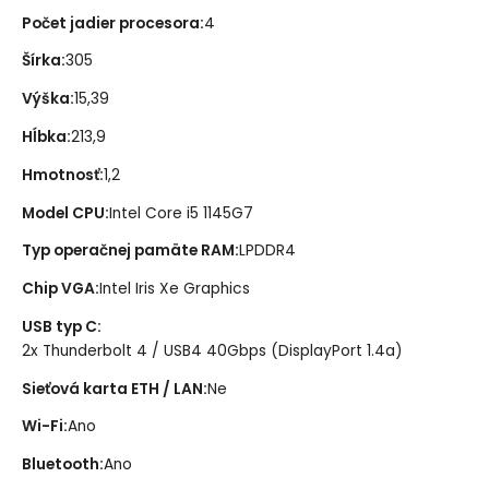
Počet jadier procesora
:
4
Šírka
:
305
Výška
:
15,39
Hĺbka
:
213,9
Hmotnosť
:
1,2
Model CPU
:
Intel Core i5 1145G7
Typ operačnej pamäte RAM
:
LPDDR4
Chip VGA
:
Intel Iris Xe Graphics
USB typ C
:
2x Thunderbolt 4 / USB4 40Gbps (DisplayPort 1.4a)
Sieťová karta ETH / LAN
:
Ne
Wi-Fi
:
Ano
Bluetooth
:
Ano