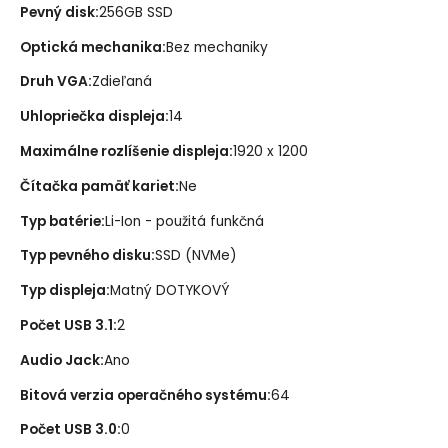
Pevný disk
:
256GB SSD
Optická mechanika
:
Bez mechaniky
Druh VGA
:
Zdieľaná
Uhlopriečka displeja
:
14
Maximálne rozlíšenie displeja
:
1920 x 1200
Čítačka pamäť kariet
:
Ne
Typ batérie
:
Li-Ion - použitá funkčná
Typ pevného disku
:
SSD (NVMe)
Typ displeja
:
Matný DOTYKOVÝ
Počet USB 3.1
:
2
Audio Jack
:
Ano
Bitová verzia operačného systému
:
64
Počet USB 3.0
:
0