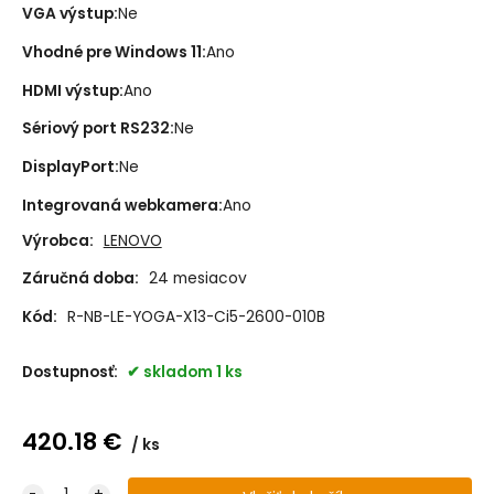
VGA výstup
:
Ne
Vhodné pre Windows 11
:
Ano
HDMI výstup
:
Ano
Sériový port RS232
:
Ne
DisplayPort
:
Ne
Integrovaná webkamera
:
Ano
Výrobca:
LENOVO
Záručná doba:
24 mesiacov
Kód:
R-NB-LE-YOGA-X13-Ci5-2600-010B
Dostupnosť:
skladom 1 ks
420.18
€
ks