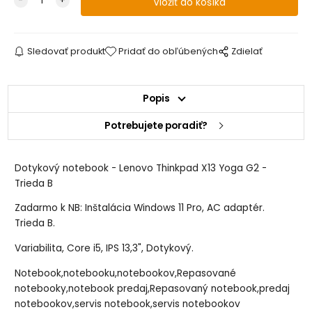
Sledovať produkt
Pridať do obľúbených
Zdielať
Popis
Potrebujete poradiť?
Dotykový notebook - Lenovo Thinkpad X13 Yoga G2 -
Trieda B
Zadarmo k NB: Inštalácia Windows 11 Pro, AC adaptér.
Trieda B.
Variabilita, Core i5, IPS 13,3", Dotykový.
Notebook,notebooku,notebookov,Repasované
notebooky,notebook predaj,Repasovaný notebook,predaj
notebookov,servis notebook,servis notebookov