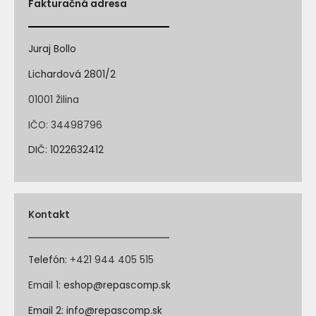
Fakturačná adresa
Juraj Bollo
Lichardová 2801/2
01001 Žilina
IČO: 34498796
DIČ: 1022632412
Kontakt
Telefón
:
+421 944 405 515
Email 1:
eshop@repascomp.sk
Email 2:
info@repascomp.sk