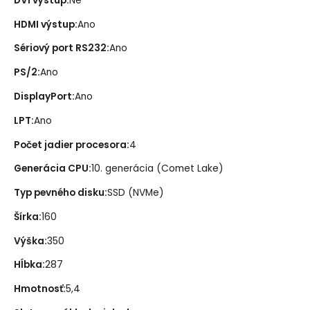
DVI výstup
:
Ne
HDMI výstup
:
Ano
Sériový port RS232
:
Ano
PS/2
:
Ano
DisplayPort
:
Ano
LPT
:
Ano
Počet jadier procesora
:
4
Generácia CPU
:
10. generácia (Comet Lake)
Typ pevného disku
:
SSD (NVMe)
Šírka
:
160
Výška
:
350
Hĺbka
:
287
Hmotnosť
:
5,4