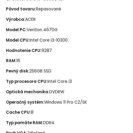
Pôvod tovaru
:
Repasované
Výrobca
:
ACER
Model PC
:
Verition 4670G
Model CPU
:
Intel Core i3-10300
Hodnotenie CPU
:
9287
RAM
:
16
Pevný disk
:
256GB SSD
Typ procesora CPU
:
Intel Core i3
Optická mechanika
:
DVDRW
Operačný systém
:
Windows 11 Pro CZ/SK
Cache CPU
:
8
Typ pamäte RAM
:
DDR4