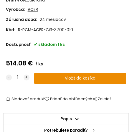
Druh VGA
:
Zdieľaná
Výrobca:
ACER
Záručná doba:
24 mesiacov
Kód:
R-PCM-ACER-Ci3-3700-010
Dostupnosť:
skladom 1 ks
514.08
€
ks
Sledovať produkt
Pridať do obľúbených
Zdielať
Popis
Potrebujete poradiť?