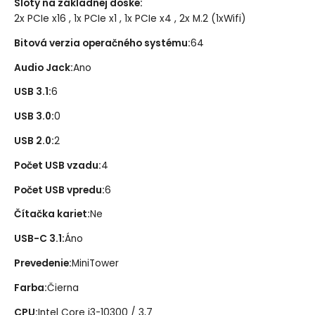
Sloty na základnej doske
:
2x PCIe x16 , 1x PCIe x1 , 1x PCIe x4 , 2x M.2 (1xWifi)
Bitová verzia operačného systému
:
64
Audio Jack
:
Ano
USB 3.1
:
6
USB 3.0
:
0
USB 2.0
:
2
Počet USB vzadu
:
4
Počet USB vpredu
:
6
Čítačka kariet
:
Ne
USB-C 3.1
:
Áno
Prevedenie
:
MiniTower
Farba
:
Čierna
CPU
:
Intel Core i3-10300 / 3,7