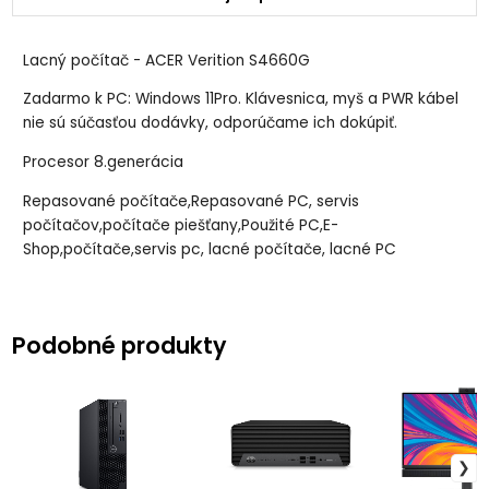
Lacný počítač - ACER Verition S4660G
Zadarmo k PC: Windows 11Pro. Klávesnica, myš a PWR kábel
nie sú súčasťou dodávky, odporúčame ich dokúpiť.
Procesor 8.generácia
Repasované počítače,Repasované PC, servis
počítačov,počítače piešťany,Použité PC,E-
Shop,počítače,servis pc, lacné počítače, lacné PC
Podobné produkty