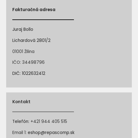
Fakturačná adresa
Juraj Bollo
Lichardová 2801/2
01001 Žilina
IČO: 34498796
DIČ: 1022632412
Kontakt
Telefón
:
+421 944 405 515
Email 1:
eshop@repascomp.sk