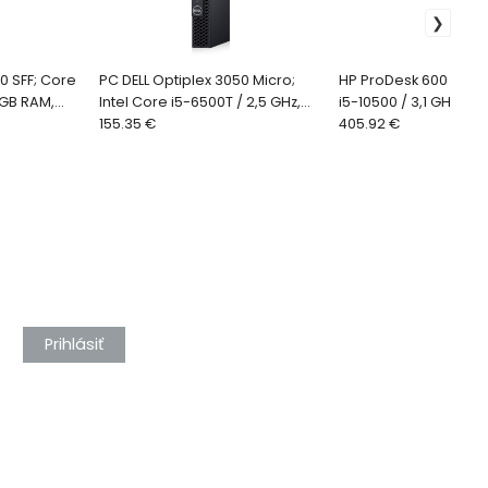
0 SFF; Core
PC DELL Optiplex 3050 Micro;
HP ProDesk 600 G6; I
6GB RAM,
Intel Core i5-6500T / 2,5 GHz,
i5-10500 / 3,1 GHz, 16
Windows 11
8GB RAM, 256GB SSD, Windows
155.35 €
256GB NVMe, Windows
405.92 €
10 Pro - Mic
SFF repas
Prihlásiť