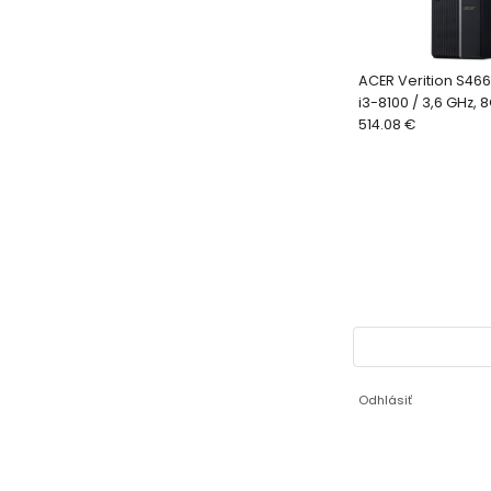
ACER Verition S466
i3-8100 / 3,6 GHz, 
256GB SSD, DVD, W
514.08 €
- Minito
Odhlásiť