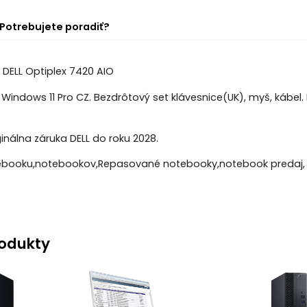
Potrebujete poradiť?
C DELL Optiplex 7420 AIO
Windows 11 Pro CZ. Bezdrôtový set klávesnice(UK), myš, kábel. 
ginálna záruka DELL do roku 2028.
booku,notebookov,Repasované notebooky,notebook predaj, 
odukty