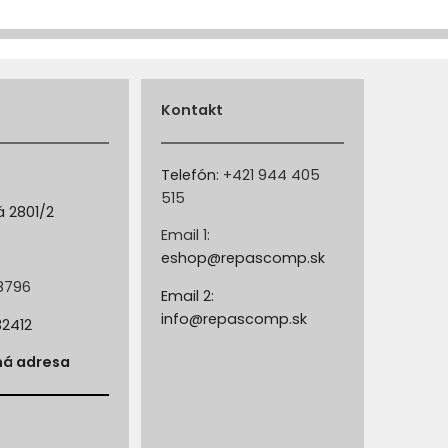
Kontakt
Telefón
:
+421 944 405
515
á 2801/2
Email 1:
a
eshop@repascomp.sk
8796
Email 2:
info@repascomp.sk
32412
ná adresa