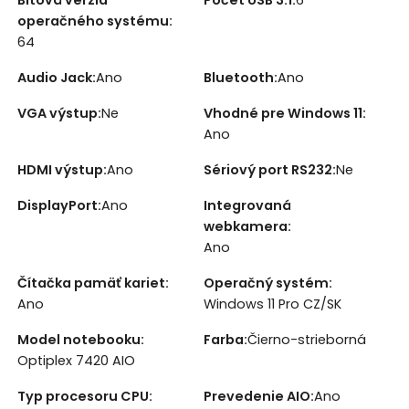
Bitová verzia
Počet USB 3.1
:
6
operačného systému
:
64
Audio Jack
:
Ano
Bluetooth
:
Ano
VGA výstup
:
Ne
Vhodné pre Windows 11
:
Ano
HDMI výstup
:
Ano
Sériový port RS232
:
Ne
DisplayPort
:
Ano
Integrovaná
webkamera
:
Ano
Čítačka pamäť kariet
:
Operačný systém
:
Ano
Windows 11 Pro CZ/SK
Model notebooku
:
Farba
:
Čierno-strieborná
Optiplex 7420 AIO
Typ procesoru CPU
:
Prevedenie AIO
:
Ano