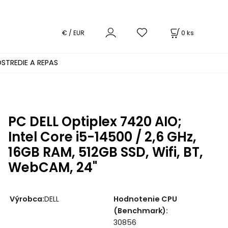
0
ks
€ / EUR
STREDIE A REPAS
PC DELL Optiplex 7420 AIO;
Intel Core i5-14500 / 2,6 GHz,
16GB RAM, 512GB SSD, Wifi, BT,
WebCAM, 24"
Výrobca
:
DELL
Hodnotenie CPU
(Benchmark)
:
30856