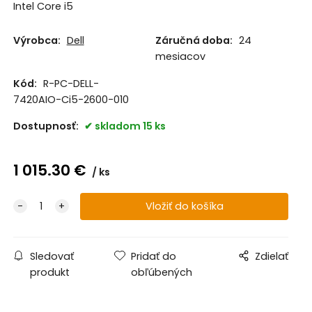
Intel Core i5
Výrobca:
Dell
Záručná doba:
24
mesiacov
Kód:
R-PC-DELL-
7420AIO-Ci5-2600-010
Dostupnosť:
skladom 15 ks
1 015.30
€
ks
Sledovať
Pridať do
Zdielať
produkt
obľúbených