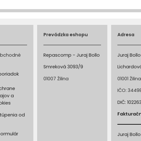
Prevádzka eshopu
Adresa
obchodné
Repascomp - Juraj Bollo
Juraj Bollo
Smreková 3093/9
Lichardov
poriadok
01007 Žilina
01001 Žilin
chrane
IČO: 3449
ajov a
DIČ: 10226
okies
Fakturač
túpenia od
formulár
Juraj Bollo