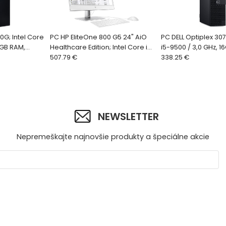
0G; Intel Core
PC HP EliteOne 800 G5 24" AiO
PC DELL Optiplex 307
8GB RAM,
Healthcare Edition; Intel Core i5-
i5-9500 / 3,0 GHz, 1
indows 11 Pro
9500 / 3,0 GHz, 8GB RAM, 256GB
507.79 €
256GB SSD (NVMe), 
338.25 €
SSD N
Pro - SFF
NEWSLETTER
Nepremeškajte najnovšie produkty a špeciálne akcie