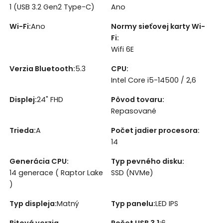
1 (USB 3.2 Gen2 Type-C)
Ano
Wi-Fi
:
Ano
Normy sieťovej karty Wi-
Fi
:
Wifi 6E
Verzia Bluetooth
:
5.3
CPU
:
Intel Core i5-14500 / 2,6
Displej
:
24" FHD
Pôvod tovaru
:
Repasované
Trieda
:
A
Počet jadier procesora
:
14
Generácia CPU
:
Typ pevného disku
:
14 generace ( Raptor Lake
SSD (NVMe)
)
Typ displeja
:
Matný
Typ panelu
:
LED IPS