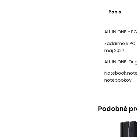
Popis
ALL IN ONE - P
Zadarmo k PC: 
máj 2027.
ALL IN ONE. Ori
Notebook,note
notebookov
Podobné pr