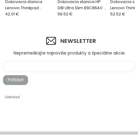
Dokovacia stanica
Dokovacia stanica HP
Dokovacia st
Lenovo Thinkpad
DIB Ultra Slim B9C86AV +
Lenovo ThinkP
Ultrabase Series 3
42.01 €
Power adapter HP 65W
56.52 €
Dock Series 3
52.52 €
- New Retail B
90W adapter
NEWSLETTER
Nepremeškajte najnovšie produkty a špeciálne akcie
Prihlásiť
Odhlásiť