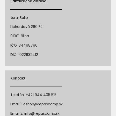
Fakturačná adresa
Juraj Bollo
Lichardová 2801/2
01001 Žilina
IČO: 34498796
DIČ: 1022632412
Kontakt
Telefón
:
+421 944 405 515
Email 1:
eshop@repascomp.sk
Email 2:
info@repascomp.sk